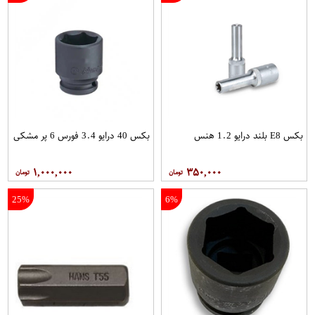
بکس E8 بلند درایو 1.2 هنس
بکس 40 درایو 3.4 فورس 6 پر مشکی
۱,۰۰۰,۰۰۰
۳۵۰,۰۰۰
25%
6%