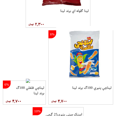
لينا گلوله اي برند لینا
۲,۳۰۰
6%
6%
ليناچي پنيري 100گ برند لینا
ليناچي فلفلي 100گ
برند لینا
۴,۷۰۰
۴,۷۰۰
10%
اسنک مینی پنیری25 گرمی