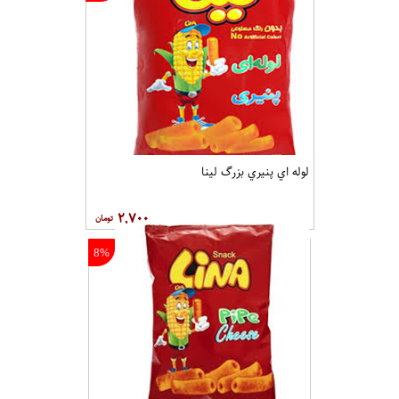
لوله اي پنيري بزرگ لينا
۲,۷۰۰
8%