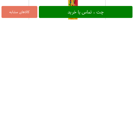
چت ، تماس یا خرید
کالاهای مشابه
اسنک مینی کچاپ 38 گرمی لینا
۹۰۰
25%
کتل چیپس نمک دریایی 60 گرمی
چی‌توز
۳,۰۰۰
3%