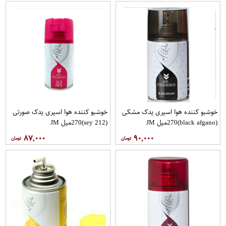
خوشبو کننده هوا اسپری یدک مشکی
خوشبو کننده هوا اسپری یدک صورتی
(black afgano)270میل JM
(212 sey)270میل JM
۸۷,۰۰۰
۹۰,۰۰۰