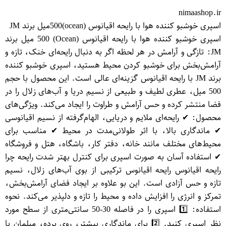
nimaashop.ir
اسپری خوشبو کننده هوا با رایحه اقیانوس (ocean)500میل برند JM
اسپری خوشبو کننده هوا با رایحه اقیانوس (Ocean) 500 میل برند
JM: تازگی و آرامش در هر لحظه اگر به دنبال رایحه‌ای خنک، تازه و
آرامش‌بخش برای خوشبو کردن محیط هستید، اسپری خوشبو کننده
برند JM با رایحه اقیانوس گزینه‌ای عالی است. این محصول با حجم
500 میل، عطری لطیف و طبیعی از نسیم دریا و آب‌های زلال را در
فضا منتشر کرده و حس آرامش و طراوت را ایجاد می‌کند. ویژگی‌های
محصول: ✔ رایحه‌ای ملایم و دریایی، الهام‌گرفته از نسیم اقیانوسی
✔ ماندگاری بالا، با اثر طولانی‌مدت در محیط ✔ مناسب برای
محیط‌های مختلف مانند خانه، دفتر کار، باشگاه، هتل و فروشگاه
✔ استفاده آسان به صورت اسپری برای کنترل بهتر شدت رایحه چرا
رایحه اقیانوس رایحه اقیانوس ترکیبی از بوی آب‌های زلال، نسیم
تازه و حس آزادی است. این بو علاوه بر ایجاد فضای آرامش‌بخش،
تمرکز و انرژی را افزایش داده و محیط را تازه و دلپذیر می‌کند. نحوه
استفاده: 1️⃣ اسپری را در فاصله 30-50 سانتی‌متری از سطح مورد
نظر اسپری کنید. 2️⃣ برای ماندگاری بیشتر، روی پرده، مبلمان یا