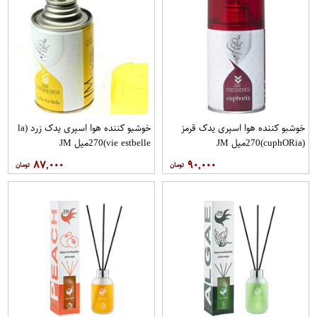
خوشبو کننده هوا اسپری یدک قرمز
خوشبو کننده هوا اسپری یدک زرد (la
(cuphO​Ria)270میل JM
vie estbelle)270میل JM
۸۷,۰۰۰
۹۰,۰۰۰