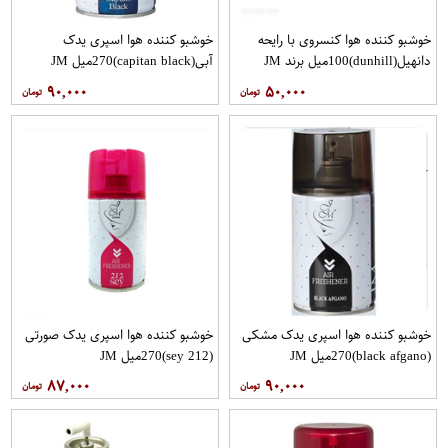
خوشبو کننده هوا کنسروی با رایحه
خوشبو کننده هوا اسپری یدک
دانهیل(dunhill)100میل برند JM
آبی(capitan black)270میل JM
۹۰,۰۰۰
۵۰,۰۰۰
خوشبو کننده هوا اسپری یدک مشکی
خوشبو کننده هوا اسپری یدک صورتی
(black afgano)270میل JM
(212 sey)270میل JM
۸۷,۰۰۰
۹۰,۰۰۰