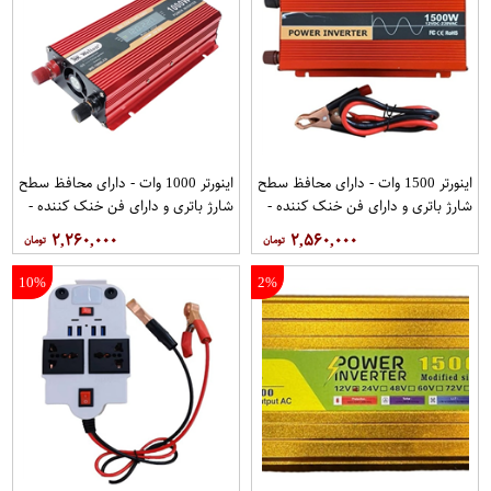
اینورتر 1500 وات - دارای محافظ سطح
اینورتر 1000 وات - دارای محافظ سطح
شارژ باتری و دارای فن خنک کننده -
شارژ باتری و دارای فن خنک کننده -
مبدل برق(تبدیل برق 12V به 220V) -
مبدل برق(تبدیل برق 12V به 220V) -
۲,۲۶۰,۰۰۰
۲,۵۶۰,۰۰۰
دارای یک خروجی USB - پاور اینورتر از
دارای یک خروجی USB - پاور اینورتر از
برند اسمارت قرمز
برند اسمارت قرمز
10%
2%