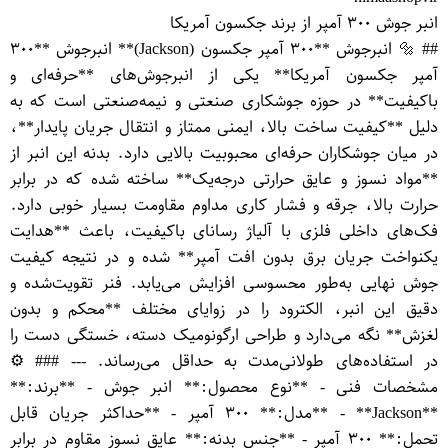
انبر جوش ۳۰۰ آمپر از برند جکسون آمریکا
## 🔩 انبرجوش **۳۰۰ آمپر جکسون (Jackson)** انبرجوش **۳۰۰
آمپر جکسون آمریکا** یکی از انبرجوش‌های **حرفه‌ای و
باکیفیت** در حوزه جوشکاری صنعتی و نیمه‌صنعتی است که به
دلیل **کیفیت ساخت بالا، ایمنی ممتاز و انتقال جریان پایدار**،
در میان جوشکاران حرفه‌ای محبوبیت بالایی دارد. بدنه این انبر از
**مواد نسوز و عایق حرارتی درجه‌یک** ساخته شده که در برابر
حرارت بالا، جرقه و فشار کاری مداوم مقاومت بسیار خوبی دارد.
فک‌های داخلی فلزی با آلیاژ رسانای باکیفیت، باعث **هدایت
یکنواخت جریان برق بدون افت آمپر** شده و در نتیجه کیفیت
جوش نهایی به‌طور محسوسی افزایش می‌یابد. فنر تقویت‌شده و
دقیق این انبر، الکترود را در زوایای مختلف **محکم و بدون
لغزش** نگه می‌دارد و طراحی ارگونومیک دسته، خستگی دست را
در استفاده‌های طولانی‌مدت به حداقل می‌رساند. --- ### ⚙️
مشخصات فنی - **نوع محصول:** انبر جوش - **برند:**
**Jackson** - **مدل:** ۳۰۰ آمپر - **حداکثر جریان قابل
تحمل:** ۳۰۰ آمپر - **جنس بدنه:** عایق نسوز مقاوم در برابر