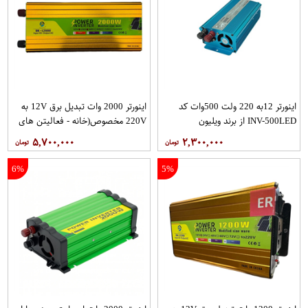
اینورتر 12به 220 ولت 500وات کد
اینورتر 2000 وات تبدیل برق 12V به
INV-500LED از برند ویلیون
220V مخصوص(خانه - فعالیتن های
بیرونی - سفر - خودرو) کد DK-L2000
۵,۷۰۰,۰۰۰
۲,۳۰۰,۰۰۰
از برند دیپ کینگ
6%
5%