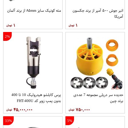
انبر جوش ۵۰۰ آمپر از برند جکسون
مته کونیک سایز ۸۵mm از برند آلمان
آمریکا
۱
۱
2%
حدیده سر دریلی مجموعه 7 عددی
پرس کابلشو هیدرولیک 10 تا 400
برند چین
بدون پمپ زوپر کد FHT-400U
۴۵,۰۰۰,۰۰۰
۷۵۰,۰۰۰
33%
5%