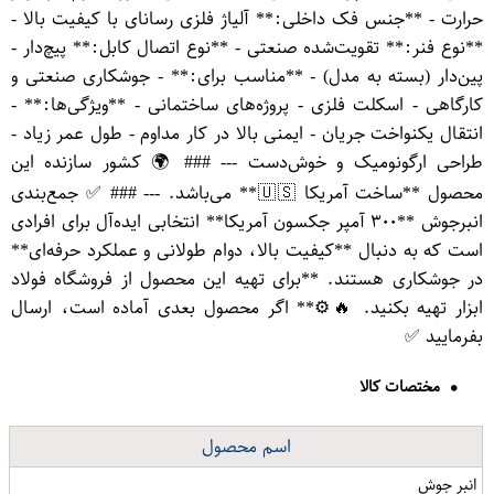
حرارت - **جنس فک داخلی:** آلیاژ فلزی رسانای با کیفیت بالا -
**نوع فنر:** تقویت‌شده صنعتی - **نوع اتصال کابل:** پیچ‌دار -
پین‌دار (بسته به مدل) - **مناسب برای:** - جوشکاری صنعتی و
کارگاهی - اسکلت فلزی - پروژه‌های ساختمانی - **ویژگی‌ها:** -
انتقال یکنواخت جریان - ایمنی بالا در کار مداوم - طول عمر زیاد -
طراحی ارگونومیک و خوش‌دست --- ### 🌍 کشور سازنده این
محصول **ساخت آمریکا 🇺🇸** می‌باشد. --- ### ✅ جمع‌بندی
انبرجوش **۳۰۰ آمپر جکسون آمریکا** انتخابی ایده‌آل برای افرادی
است که به دنبال **کیفیت بالا، دوام طولانی و عملکرد حرفه‌ای**
در جوشکاری هستند. **برای تهیه این محصول از فروشگاه فولاد
ابزار تهیه بکنید. 🔥⚙️** اگر محصول بعدی آماده است، ارسال
بفرمایید ✅
مختصات کالا
اسم محصول
انبر جوش