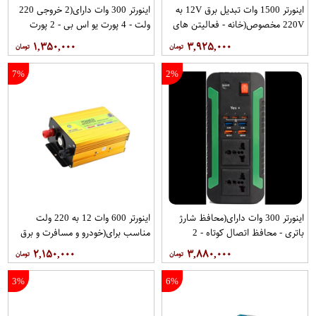
اینورتر 1500 وات تبدیل برق 12V به
اینورتر 300 وات دارای(2 خروجی 220
220V مخصوص(خانه - فعالیتن های
ولت - 4 پورت یو اس بی - 2 پورت
بیرونی - سفر - خودرو) کد DK-L1500
تایپ سی - 2 خروجی 12 ولت
۱,۳۵۰,۰۰۰
۳,۹۲۵,۰۰۰
از برند دیپ کینگ
آداپتوری - 2 خروجی 12 ولت فندکی -
دارای چراغ نور سفید - هلدر نگهدارنده
7%
2%
مبایل - گیره سر باتری) کد SI-01
اینورتر 300 وات دارای(محافظ شارژ
اینورتر 600 وات 12 به 220 ولت
باتری - محافظ اتصال کوتاه - 2
مناسب برای(خودرو و مسافرت و برق
خروجی 220 ولت - 4 پورت یو اس بی -
اظطراری) کد DK-L600 از برند دیپ
۲,۱۵۰,۰۰۰
۳,۸۸۰,۰۰۰
3 تا پورت تایپ سی - فن اتومات) کد
کینگ
YS-300 از برند YES PLUS
3%
6%