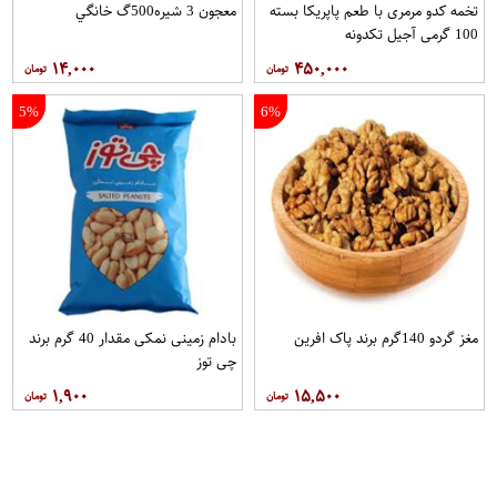
تخمه کدو مرمری با طعم پاپریکا بسته
معجون 3 شيره500گ خانگي
100 گرمی آجیل تکدونه
۱۴,۰۰۰
۴۵۰,۰۰۰
5%
6%
مغز گردو 140گرم برند پاک افرین
بادام زمینی نمکی مقدار 40 گرم برند
چی توز
۱,۹۰۰
۱۵,۵۰۰