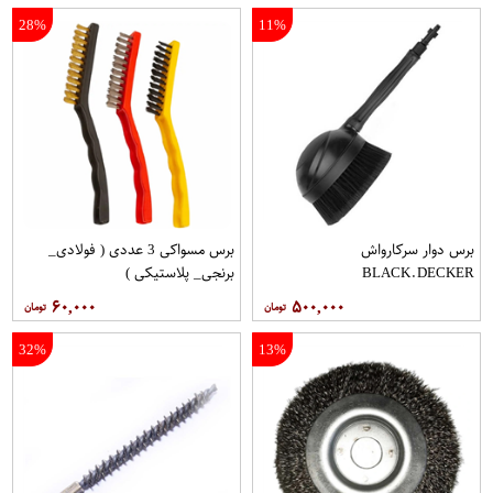
28%
11%
برس دوار سرکارواش
برس مسواکی 3 عددی ( فولادی_
BLACK.DECKER
برنجی_ پلاستیکی )
۶۰,۰۰۰
۵۰۰,۰۰۰
32%
13%