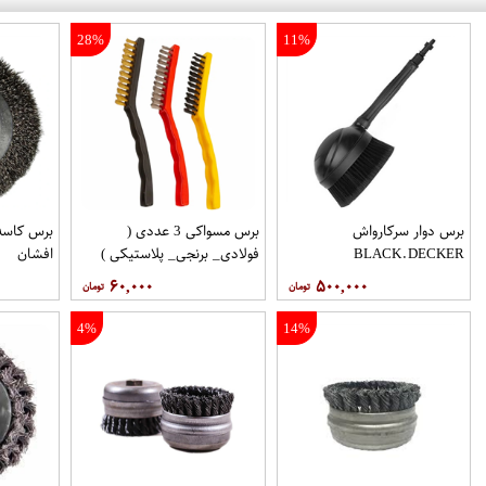
28%
11%
برس دوار سرکارواش
برس مسواکی 3 عددی (
برس کاسه
BLACK.DECKER
فولادی_ برنجی_ پلاستیکی )
افشان
۶۰,۰۰۰
۵۰۰,۰۰۰
4%
14%