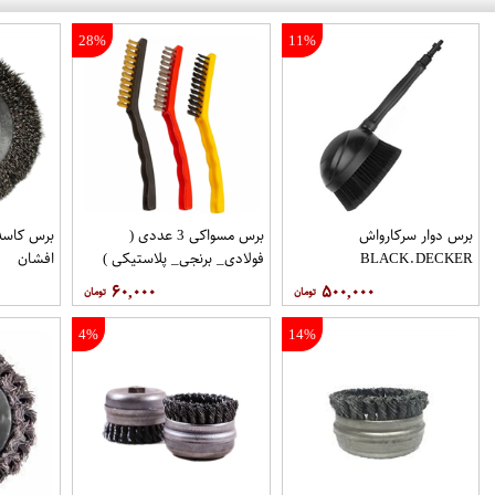
28%
11%
برس دوار سرکارواش
برس مسواکی 3 عددی (
برس کاسه
BLACK.DECKER
فولادی_ برنجی_ پلاستیکی )
افشان
۶۰,۰۰۰
۵۰۰,۰۰۰
4%
14%