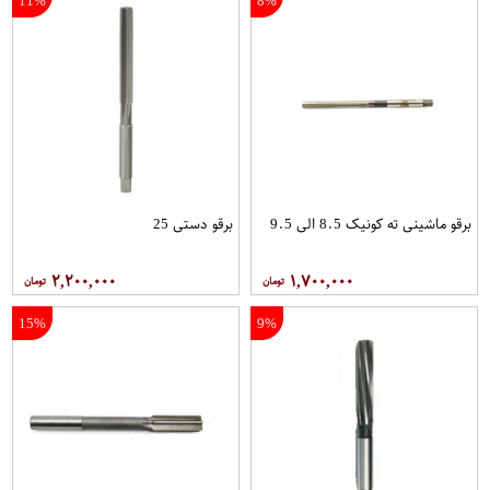
11%
8%
برقو ماشینی ته کونیک 8.5 الی 9.5
برقو دستی 25
۲,۲۰۰,۰۰۰
۱,۷۰۰,۰۰۰
15%
9%