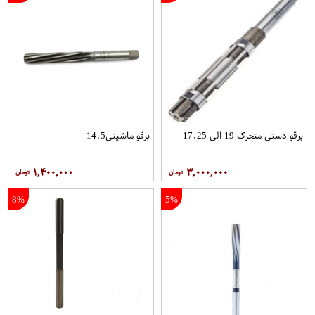
برقو دستی متحرک 19 الی 17.25
برقو ماشینی14.5
۱,۴۰۰,۰۰۰
۳,۰۰۰,۰۰۰
8%
5%