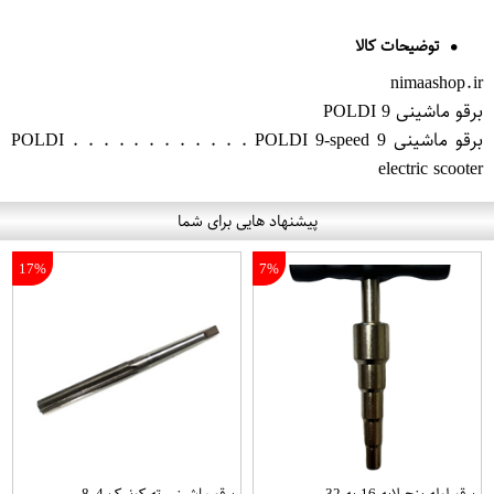
توضیحات کالا
nimaashop.ir
برقو ماشینی 9 POLDI
برقو ماشینی 9 POLDI . . . . . . . . . . . . POLDI 9-speed
electric scooter
پیشنهاد هایی برای شما
17%
7%
برقو لوله پنج لایه 16 به 32
برقو ماشینی ته کونیک 8.4