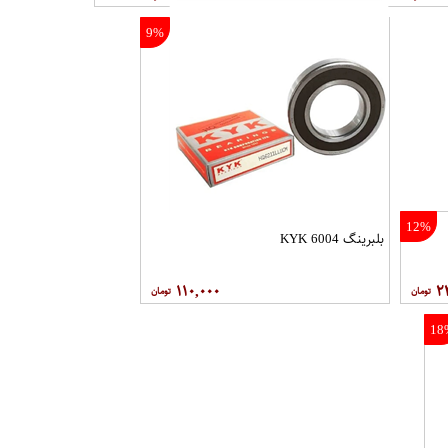
9%
12%
بلبرینگ 6004 KYK
۱۱۰,۰۰۰
۲
18