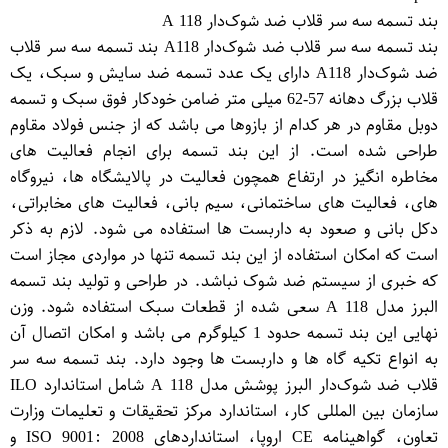
بند تسمه سه سر قلاب ضد شوک‌دار A 118
بند تسمه سه سر قلاب ضد شوک‌دار A118 بند تسمه سه سر قلاب
ضد شوک‌دار A118 دارای یک عدد تسمه ضد سایش و سبک، یک
قلاب بزرگ دهانه 57-62 میلی متر ضامن خودکار فوق سبک و تسمه
دوبل مقاوم در هر کدام از بازوها می باشد که از جنس فولاد مقاوم
طراحی شده است. از این بند تسمه برای انجام فعالیت های
مخاطره انگیز در ارتفاع همچون فعالیت در پالایشگاه ها، نیروگاه
های، فعالیت های ساختمانی، سیم بانی، فعالیت های مخابراتی،
دکل بانی و صعود به داربست ها استفاده می شود. لازم به ذکر
است که امکان استفاده از این بند تسمه تنها در مواردی مجاز است
که خبری از سیستم ضد شوک نباشد. در طراحی و تولید بند تسمه
البرز مدل A 118 سعی شده از قطعات سبک استفاده شود. وزن
نهایی این بند تسمه حدود 1 کیلوگرم می باشد و امکان اتصال آن
به انواع تکیه گاه ها و داربست ها وجود دارد. بند تسمه سه سر
قلاب ضد شوک‌دار البرز پوشش مدل A 118 شامل استاندارد ILO
سازمان بین المللی کار، استاندارد مرکز تحقیقات و تعلیمات وزارت
تعاون، گواهینامه CE اروپا، استانداردهای ISO 9001: 2008 و