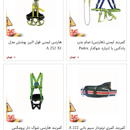
کمربند ایمنی (هارنس) تمام بدن
هارنس ایمنی فول البرز پوشش مدل
پادکس با لنیارد شوکدار Padex
A 252 X1
۰
۰
کمربند کمری ترمزدار سيم باني A 222
کمربند هارنس شوک دار پرومکس