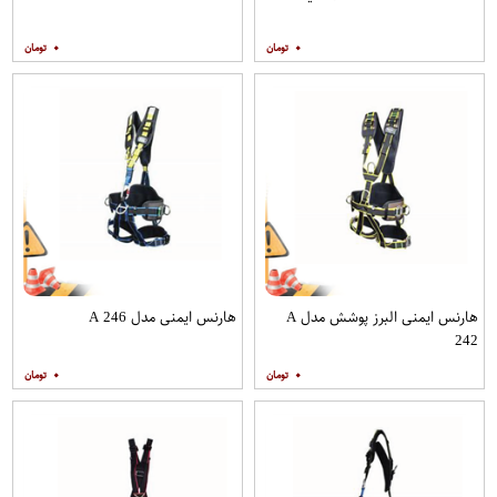
۰
۰
هارنس ایمنی البرز پوشش مدل A
هارنس ایمنی مدل A 246
242
۰
۰