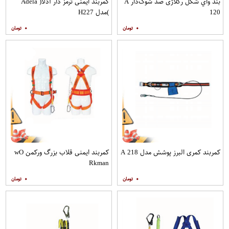
بند واي شكل رگلاژی ضد شوک‌دار A
کمربند ایمنی ترمز دار آدلا( Adela
120
)مدل H227
۰
۰
کمربند کمری البرز پوشش مدل A 218
کمربند ایمنی قلاب بزرگ ورکمن wO​
Rkman
۰
۰