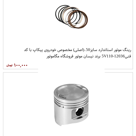
رینگ موتور استاندارد سایز50.(اصلی) مخصوص خودروی پیکاپ با کد
فنی12036-5V110 برند نیسان موتور فروشگاه مگاموتور
۱۰۰,۰۰۰