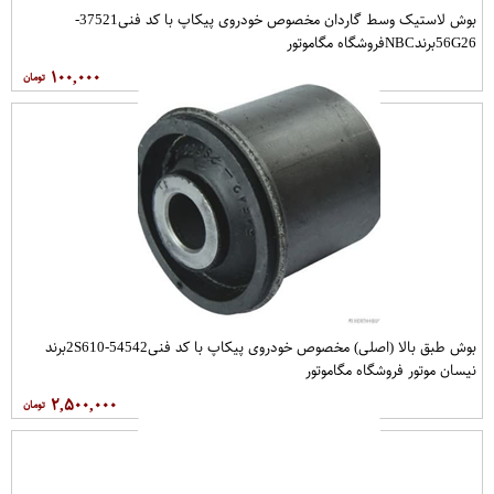
بوش لاستیک وسط گاردان مخصوص خودروی پیکاپ با کد فنی37521-
56G26برندNBCفروشگاه مگاموتور
۱۰۰,۰۰۰
بوش طبق بالا (اصلی) مخصوص خودروی پیکاپ با کد فنی54542-2S610برند
نیسان موتور فروشگاه مگاموتور
۲,۵۰۰,۰۰۰