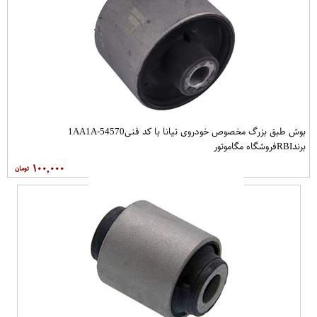
بوش طبق بزرگ مخصوص خودروی تیانا با کد فنی54570-1AA1A
برندRBIفروشگاه مگاموتور
۱۰۰,۰۰۰