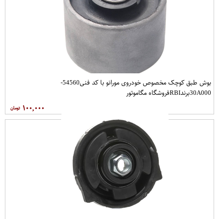
بوش طبق کوچک مخصوص خودروی مورانو با کد فنی54560-
30A000برندRBIفروشگاه مگاموتور
۱۰۰,۰۰۰