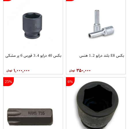
بکس E8 بلند درایو 1.2 هنس
بکس 40 درایو 3.4 فورس 6 پر مشکی
۱,۰۰۰,۰۰۰
۳۵۰,۰۰۰
25%
6%