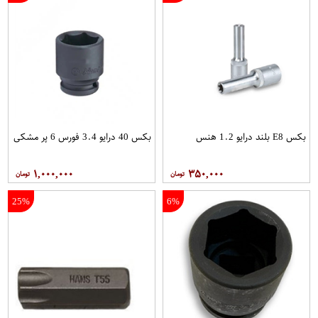
بکس E8 بلند درایو 1.2 هنس
بکس 40 درایو 3.4 فورس 6 پر مشکی
۱,۰۰۰,۰۰۰
۳۵۰,۰۰۰
25%
6%