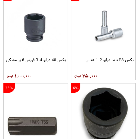
بکس E8 بلند درایو 1.2 هنس
بکس 40 درایو 3.4 فورس 6 پر مشکی
۱,۰۰۰,۰۰۰
۳۵۰,۰۰۰
25%
6%