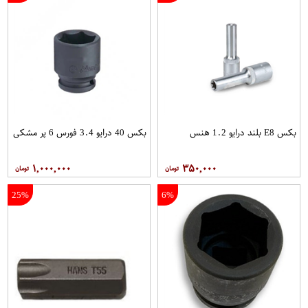
بکس E8 بلند درایو 1.2 هنس
بکس 40 درایو 3.4 فورس 6 پر مشکی
۱,۰۰۰,۰۰۰
۳۵۰,۰۰۰
25%
6%