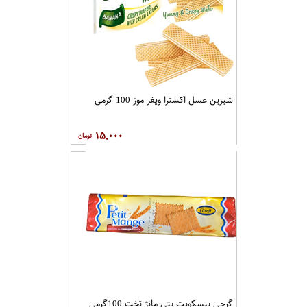
شیرین عسل اکسترا ویفر موز 100 گرمی
۱۵,۰۰۰
گرجی بیسکویت پتی مانژ تخت 100گرمی