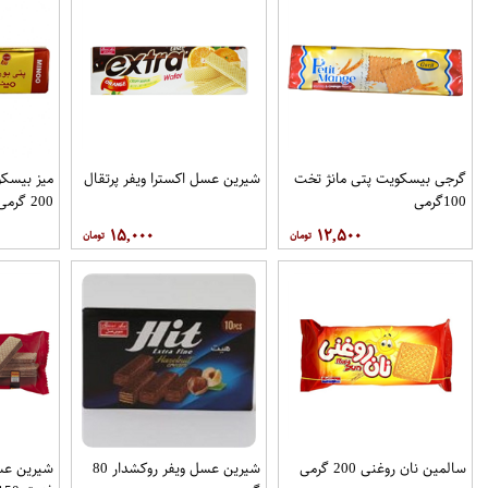
گرجی بیسکویت پتی مانژ تخت
شیرین عسل اکسترا ویفر پرتقال
میز بیسکو
100گرمی
200 گرمی مینو
۱۵,۰۰۰
۱۲,۵۰۰
سالمین نان روغنی 200 گرمی
شیرین عسل ویفر روکشدار 80
شیرین عس