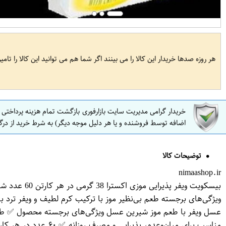
هر روزه صدها خریدار این کالا را می بینند اگر شما هم می توانید این کالا را تام
خریدار گرامی مدیریت سایت بازارفوری بازگشت تمام هزینه پرداختی
اضافه توسط فروشنده و یا هر دلیل موجه دیگر) به شرط خرید از درگ
توضیحات کالا
nimaashop.ir
بیسکویت ویفر پذیرایی موزی اکسترا 38 گرمی در هر کارتن 60 عدد شیرین عسل
عسل ویفر با طعم موز شیرین عسل ویژگی‌های برجسته محصول ✅ طعم 
مناسب برای میان‌وعد