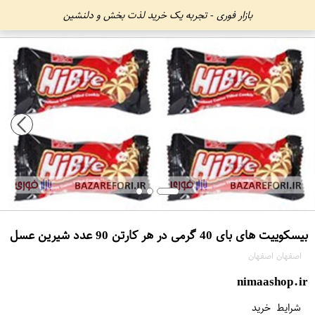
بازار فوری - تجربه یک خرید لذت بخش و دلنشین
بیسکوییت های بای 40 گرمی در هر کارتن 90 عدد شیرین عسل
اصفهان اصفهان
nimaashop.ir
شرایط خرید