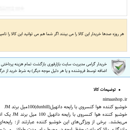
هر روزه صدها خریدار این کالا را می بینند اگر شما هم می توانید این کالا را تام
خریدار گرامی مدیریت سایت بازارفوری بازگشت تمام هزینه پرداختی
اضافه توسط فروشنده و یا هر دلیل موجه دیگر) به شرط خرید از درگ
توضیحات کالا
nimaashop.ir
خوشبو کننده هوا کنسروی با رایحه دانهیل(dunhill)100میل برند JM
خوشبو کنن
ماندگاری بالا که باعث حفظ رایحه در محیط برای مدت طولانی می‌شود