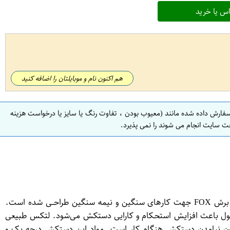
س یا خرید
هم اکنون نام و موبایلتان را اضافه کنید
سفارش داده شده مانند (معیوب بودن ، تفاوت رنگ یا سایز یا درخواست هزینه
ت سایت انجام می شوند را نمی پذیرد.
دستکش ایمنی ضد برش کف مواد لاتکس فوکس کد ( 2107) این دستکش محصولی بسیار باکیفیت و منحصربفرد می‌باشد دستکش ضد برش FOX جهت کارهای سنگین و نیمه سنگین طراحــی شده است.
صول باعث افزایش استحـکام و کارایی دستکش می‌شود. لتکس طبیعی
رون نیامدن دستکش هنگام کار است .مواد این دستکش درجه یک و