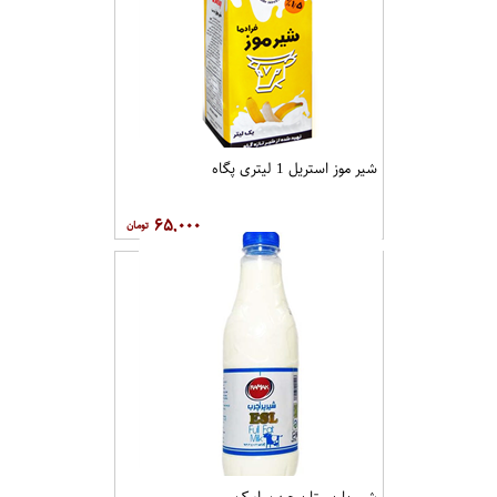
شیر موز استریل 1 لیتری پگاه
۶۵,۰۰۰
شیر باریستا پرچرب رامک