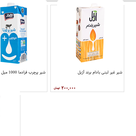
شیر غیر لبنی بادام برند آژیل
شیر پرچرب فرادما 1000 میل 3% برند هراز
۲۰۰,۰۰۰