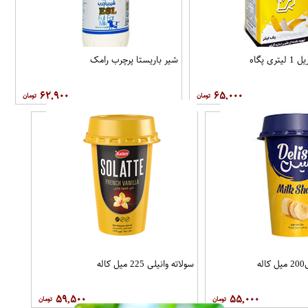
ی پگاه
شیر باریستا پرچرب رامک
۶۲,۹۰۰
۶۵,۰۰۰
ه
سولاته وانیلی 225 میل کاله
۵۹,۵۰۰
۵۵,۰۰۰