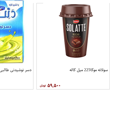
سولاته موکا225 میل کاله
دسر نوشیدنی طالبی 200 میل دن
۵۹,۵۰۰