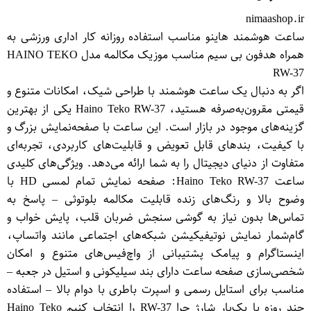
nimaashop.ir
ساعت هوشمند هاینو مناسب استفاده روزانه کار اداری ورزشی به
همراه هدفون بی سیم مناسب موزیک مکالمه مدل HAINO TEKO
RW-37
اگر به دنبال یک ساعت هوشمند با طراحی شیک، امکانات متنوع و
قیمتی مقرون‌به‌صرفه هستید، Haino Teko RW-37 یکی از بهترین
گزینه‌های موجود در بازار است. این ساعت با صفحه‌نمایش بزرگ و
با کیفیت، بندهای قابل تعویض و قابلیت‌های کاربردی، تجربه‌ای
متفاوت از دنیای دیجیتال را به شما ارائه می‌دهد. ویژگی‌های کلیدی
ساعت Haino Teko RW-37: صفحه نمایش تمام لمسی HD با
وضوح بالا و رنگ‌های زنده قابلیت مکالمه بلوتوثی – پاسخ به
تماس‌ها بدون نیاز به گوشی سنجش ضربان قلب، پایش خواب و
گام‌شمار نمایش نوتیفیکیشن شبکه‌های اجتماعی مانند واتساپ،
اینستاگرام و پیامک پشتیبانی از واچ‌فیس‌های متنوع و امکان
شخصی‌سازی صفحه ساعت دارای بند سیلیکونی و استیل در جعبه –
مناسب برای استایل رسمی و اسپرت باطری با دوام بالا – استفاده
چند روزه با یک‌بار شارژ چرا RW-37 را انتخاب کنیم Haino Teko