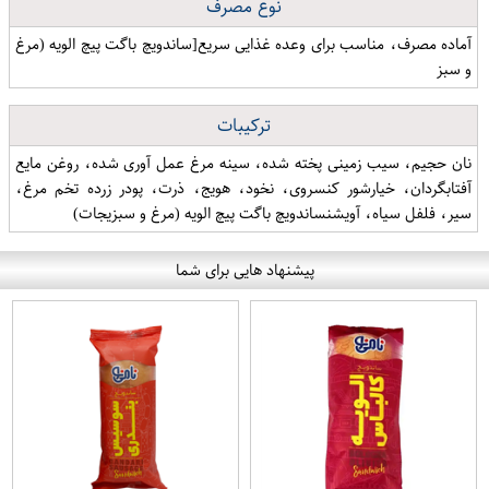
نوع مصرف
آماده مصرف، مناسب برای وعده غذایی سریع[ساندویچ باگت پیچ الویه (مرغ
و سبز
ترکیبات
نان حجیم، سیب زمینی پخته شده، سینه مرغ عمل آوری شده، روغن مایع
آفتابگردان، خیارشور کنسروی، نخود، هویج، ذرت، پودر زرده تخم مرغ،
سیر، فلفل سیاه، آویشنساندویچ باگت پیچ الویه (مرغ و سبزیجات)
پیشنهاد هایی برای شما