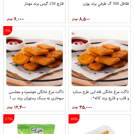
فلافل 500 گ ظرفي برند پوژن
قارچ 250 گرمی برند مهناز
۶,۰۰۰
۸,۵۰۰
5%
ناگت مرغ خانگی فله ایی طرح ستاره
ناگت مرغ خانگی خوشمزه و مجلسی
و قلب و قارچ برند کاله*.
سوخاری به سبک رستوران برند ب آ
۱۲,۴۰۰
۳۵,۰۰۰
17%
10%