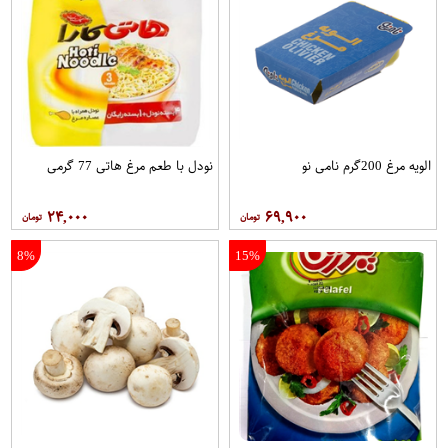
الویه مرغ 200گرم نامی نو
نودل با طعم مرغ هاتی 77 گرمی
۲۴,۰۰۰
۶۹,۹۰۰
8%
15%