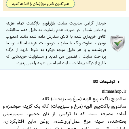
هم اکنون نام و موبایلتان را اضافه کنید
خریدار گرامی مدیریت سایت بازارفوری بازگشت تمام هزینه
پرداختی شما را در صورت عدم رضایت به دلیل عدم مطابقت
کالای خریداری شده با کالای سفارش داده شده مانند (معیوب
بودن ، تفاوت رنگ یا سایز یا درخواست هزینه اضافه توسط
فروشنده و یا هر دلیل موجه دیگر) به شرط خرید از درگاه
پرداخت سایت ، تضمین می نماید و مسئولیت خریدهایی که
خارج از درگاه پرداخت سایت انجام می شوند را نمی پذیرد.
توضیحات کالا
nimaashop.ir
ساندویچ باگت پیچ الویه (مرغ وسبزیجات) کاله
ساندویچ باگت‌پیچ الویه (مرغ و سبزیجات) کاله یک گزینه خوشمزه و
آماده مصرف است که با ترکیبی از نان حجیم، سیب‌زمینی
پخته‌شده، سینه مرغ عمل‌آوری‌شده، روغن مایع آفتابگردان،
خیارشور کنسروی، نخود، هویج، ذرت، پودر زرده تخم‌مرغ، سیر،