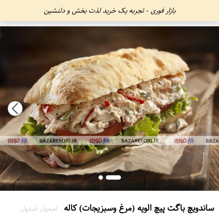
بازار فوری - تجربه یک خرید لذت بخش و دلنشین
ساندویچ باگت پیچ الویه (مرغ وسبزیجات) کاله
اصفهان اصفهان