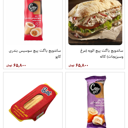
ساندویچ باگت پیچ الویه (مرغ
ساندویچ باگت پیچ سوسیس بندری
وسبزیجات) کاله
کاپو
۶۵,۸۰۰
۶۵,۸۰۰