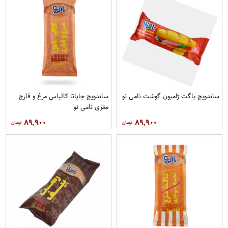
ساندویچ باگت ژامبون گوشت نامی نو
ساندویچ چاپاتا کالباس مرغ و قارچ
مغزی نامی نو
۸۹,۹۰۰
۸۹,۹۰۰