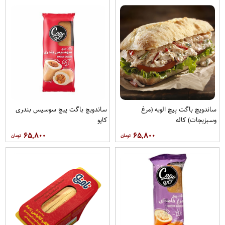
ساندویچ باگت پیچ الویه (مرغ
ساندویچ باگت پیچ سوسیس بندری
وسبزیجات) کاله
کاپو
۶۵,۸۰۰
۶۵,۸۰۰