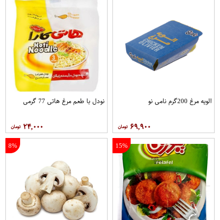
الویه مرغ 200گرم نامی نو
نودل با طعم مرغ هاتی 77 گرمی
۲۴,۰۰۰
۶۹,۹۰۰
8%
15%