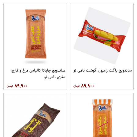
ساندویچ باگت ژامبون گوشت نامی نو
ساندویچ چاپاتا کالباس مرغ و قارچ
مغزی نامی نو
۸۹,۹۰۰
۸۹,۹۰۰