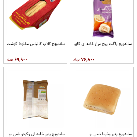
ساندویچ باگت پیچ مرغ خامه ای کاپو
ساندویچ کلاب کالباس مخلوط گوشت
۶۹,۹۰۰
۷۶,۸۰۰
ساندویچ پنیر وخرما نامی نو
ساندویچ پنیر خامه ای وگردو نامی نو