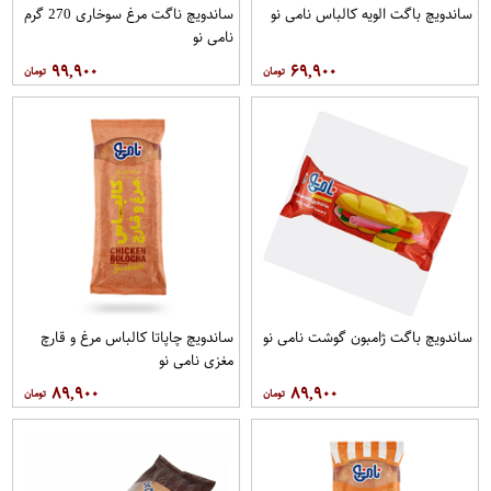
ساندویچ باگت الویه کالباس نامی نو
ساندویچ ناگت مرغ سوخاری 270 گرم
نامی نو
۹۹,۹۰۰
۶۹,۹۰۰
ساندویچ باگت ژامبون گوشت نامی نو
ساندویچ چاپاتا کالباس مرغ و قارچ
مغزی نامی نو
۸۹,۹۰۰
۸۹,۹۰۰