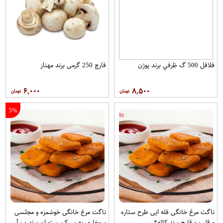
فلافل 500 گ ظرفي برند پوژن
قارچ 250 گرمی برند مهناز
۶,۰۰۰
۸,۵۰۰
5%
ناگت مرغ خانگی فله ایی طرح ستاره
ناگت مرغ خانگی خوشمزه و مجلسی
و قلب و قارچ برند کاله*.
سوخاری به سبک رستوران برند ب آ