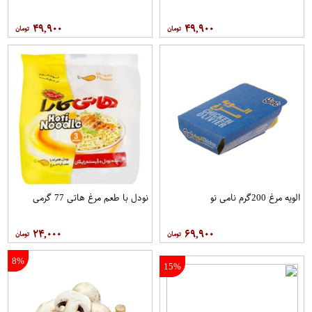
۴۹,۹۰۰
۴۹,۹۰۰
الویه مرغ 200گرم نامی نو
نودل با طعم مرغ هاتی 77 گرمی
۲۴,۰۰۰
۶۹,۹۰۰
8%
15%