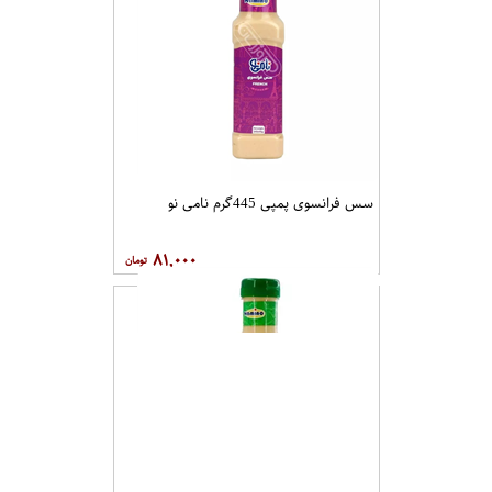
سس فرانسوی پمپی 445گرم نامی نو
۸۱,۰۰۰