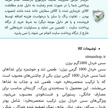
پرداختی شما را در صورت عدم رضایت به دلیل عدم مطابقت
کالای خریداری شده با کالای سفارش داده شده مانند (معیوب
بودن ، تفاوت رنگ یا سایز یا درخواست هزینه اضافه توسط
فروشنده و یا هر دلیل موجه دیگر) به شرط خرید از درگاه
پرداخت سایت ، تضمین می نماید و مسئولیت خریدهایی که
خارج از درگاه پرداخت سایت انجام می شوند را نمی پذیرد.
توضیحات کالا
nimaashop.ir
سس خردل 1800گرم بیژن
سس خردل 1800 گرمی بیژن: طعمی تند و خوشمزه برای غذاهای
شما سس خردل 1800 گرمی بیژن یکی از چاشنی‌های محبوب است
که با ترکیب منحصر‌به‌فرد خود، طعمی تند و جذاب به غذاها
می‌بخشد. این محصول با بسته‌بندی بزرگ، گزینه‌ای مناسب برای
مصارف خانگی، رستورانی و فست‌فودی محسوب می‌شود.
ویژگی‌های سس خردل بیژن ترکیب منحصر‌به‌فرد: شامل پودر
خردل، سرکه، روغن نباتی مایع، نمک تصفیه شده خوراکی، شکر،