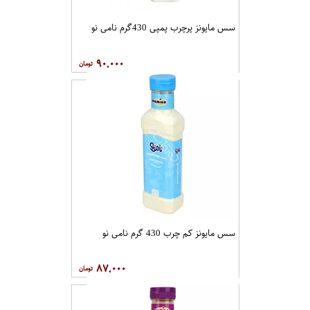
سس مایونز پرچرب پمپی 430گرم نامی نو
۹۰,۰۰۰
سس مایونز کم چرب 430 گرم نامی نو
۸۷,۰۰۰