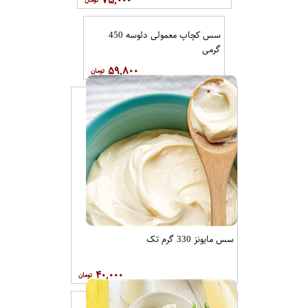
۷۵,۰۰۰
سس کچاپ معمولی دلوسه 450
گرمی
۵۹,۸۰۰
سس مایونز 330 گرم تک
۴۰,۰۰۰