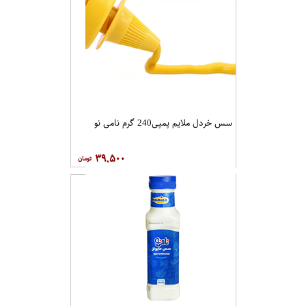
سس خردل ملایم پمپی240 گرم نامی نو
۳۹,۵۰۰