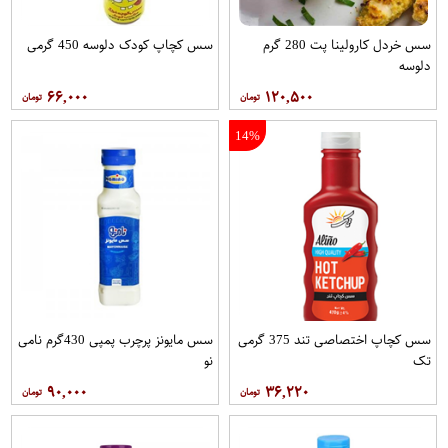
سس خردل کارولینا پت 280 گرم
سس کچاپ کودک دلوسه 450 گرمی
دلوسه
۶۶,۰۰۰
۱۲۰,۵۰۰
14%
سس کچاپ اختصاصی تند 375 گرمی
سس مایونز پرچرب پمپی 430گرم نامی
تک
نو
۹۰,۰۰۰
۳۶,۲۲۰