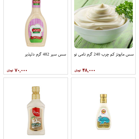
سس مایونز کم چرب 240 گرم نامی نو
سس سیر 482 گرم دلپذیر
۷۰,۰۰۰
۴۸,۰۰۰