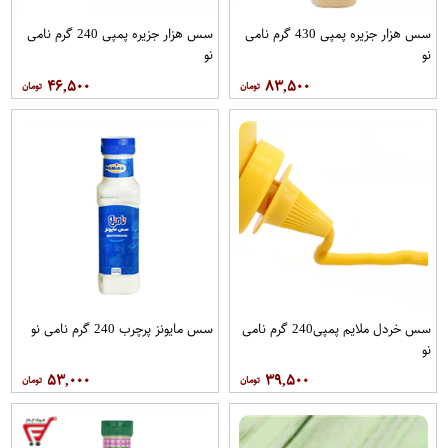
سس هزار جزیره پمپی 430 گرم نامی
سس هزار جزیره پمپی 240 گرم نامی
نو
نو
۴۶,۵۰۰
۸۳,۵۰۰
سس خردل ملایم پمپی240 گرم نامی
سس مایونز پرچرب 240 گرم نامی نو
نو
۵۳,۰۰۰
۳۹,۵۰۰