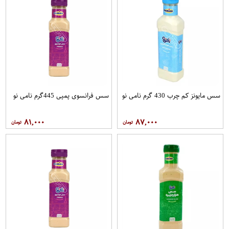
سس مایونز کم چرب 430 گرم نامی نو
سس فرانسوی پمپی 445گرم نامی نو
۸۱,۰۰۰
۸۷,۰۰۰