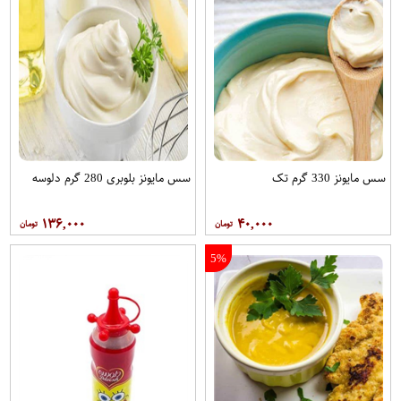
سس مایونز 330 گرم تک
سس مایونز بلوبری 280 گرم دلوسه
۱۳۶,۰۰۰
۴۰,۰۰۰
5%