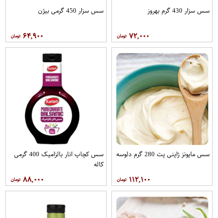
سس سزار 430 گرم بهروز
سس سزار 450 گرمی بیژن
۶۴,۹۰۰
۷۲,۰۰۰
سس مایونز ژاپنی پت 280 گرم دلوسه
سس کچاپ انار بالزامیک 400 گرمی
کاله
۸۸,۰۰۰
۱۱۲,۱۰۰