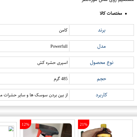
مختصات کالا
برند
کامن
مدل
Powerfull
نوع محصول
اسپری حشره کش
حجم
485 گرم
کاربرد
از بین بردن سوسک ها و سایر حشرات مز
12%
21%