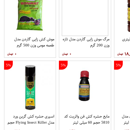
یتری
مرگ موش زاپی گاردن مدل تازه
موش کش زاپی گاردن مدل
وزن 200 گرم
طعمه مومی وزن 500 گرم
۰
۰
۱۸
5%
5%
5%
 مدل
مایع حشره کش فن والریت کد
اسپری حشره کش گرین ورد
 میلی لیتر
5810 حجم 60 میلی لیتر
مدل Flying Insect Killer حجم
400 میلی لیتر