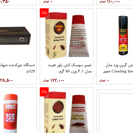
۰,۳۵۰
۰
۱۱۰,۰۰۰
5%
 گرین ورد مدل
خمیر سوسک کش پاور هیت
دستگاه دورکننده حیوان
Crawling Insect Killer حجم
مدل P.1 وزن 80 گرم
p320
۸۲۸,۵۰۰
۱۲۲,۰۰۰
۰
5%