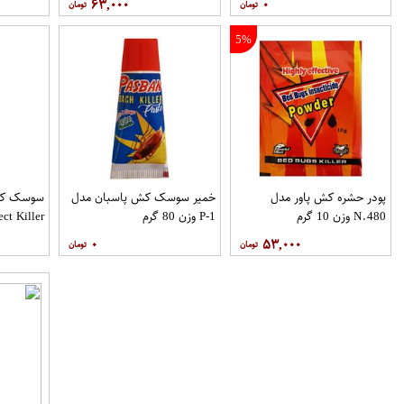
۶۳,۰۰۰
۰
5%
پودر حشره کش پاور مدل
خمیر سوسک کش پاسبان مدل
سوسک کش
N.480 وزن 10 گرم
P-1 وزن 80 گرم
400 سی سی
۰
۵۳,۰۰۰