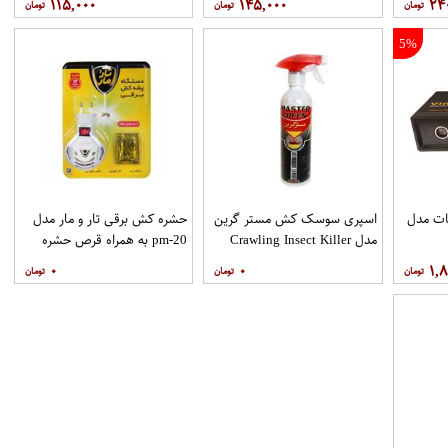
۱۱۵,۰۰۰
۱۴۵,۰۰۰
۲۴
5%
ات مدل
اسپری سوسک کش مستر گرین
حشره کش برقی تار و مار مدل
مدل Crawling Insect Killer
pm-20 به همراه قرص حشره
حجم 450 میلی لیتر
کش
۰
۰
۱,