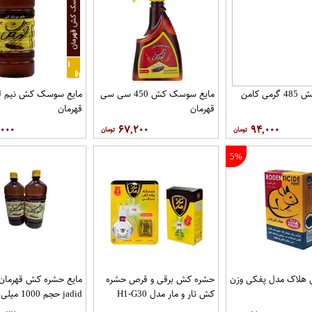
 کامن
مایع سوسک کش 450 سی سی
مایع سوسک کش نیم ل
قهرمان
قهرمان
,۰۰۰
۶۷,۲۰۰
۹۴,۰۰۰
5%
هلاک مدل پفکی وزن
حشره کش برقی و قرص حشره
مایع حشره کش قهرمان
کش تار و مار مدل H1-G30
jadid حجم 1000
مجموعه دو عددی
بسته 2 عددی