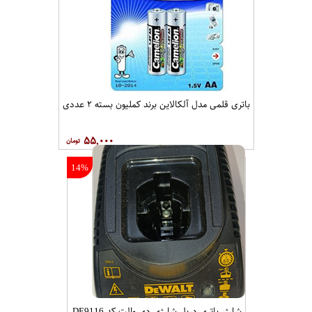
باتری قلمی مدل آلکالاین برند کملیون بسته ۲ عددی
۵۵,۰۰۰
14%
شارژر باتری دریل شارژی دی والت کد DE9116