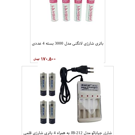
باتری شارژی لانگنی مدل 3000 بسته 4 عددی
۱۷۰,۵۰۰
شارژر جیابائو مدل JB-212 به همراه 4 باتری شارژی قلمی