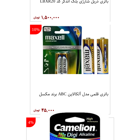
باتری دریل شارژی بلک اندکر کد LBXR20
۱,۵۰۰,۰۰۰
10%
باتری قلمی مدل آلکالاین ABC برند مکسل
۴۵,۰۰۰
4%