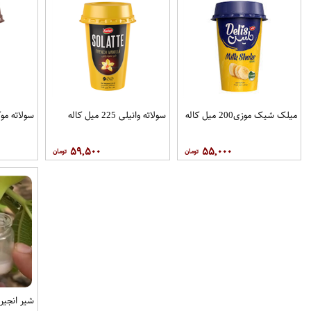
میلک شیک موزی200 میل کاله
سولاته وانیلی 225 میل کاله
سولاته موکا225 میل ک
۵۹,۵۰۰
۵۵,۰۰۰
شیر انجیردامدا