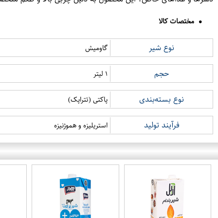
مختصات کالا
نوع شیر
گاومیش
حجم
۱ لیتر
نوع بسته‌بندی
پاکتی (تتراپک)
فرآیند تولید
استریلیزه و هموژنیزه