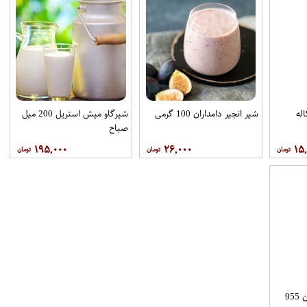
شیر انجیر دامداران 100 گرمی
شیرگاو میش استریل 200 میل
صباح
۱۹۵,۰۰۰
۲۶,۰۰۰
۱۵
شیر کودک پرچرب ماجان 955