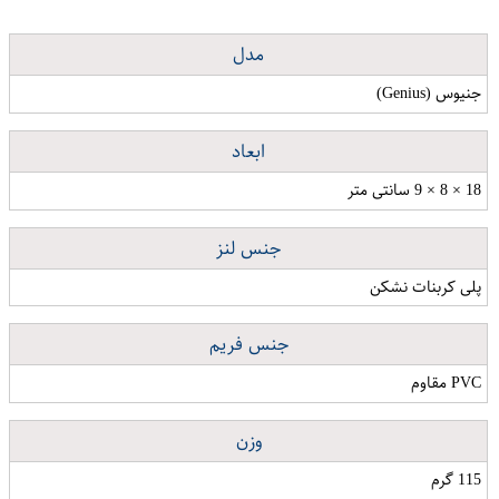
مدل
جنیوس (Genius)
ابعاد
18 × 8 × 9 سانتی متر
جنس لنز
پلی کربنات نشکن
جنس فریم
PVC مقاوم
وزن
115 گرم