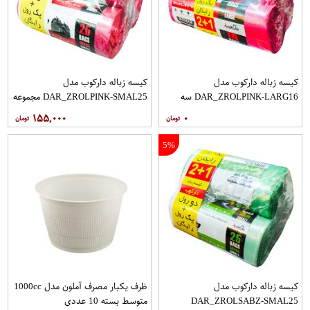
کیسه زباله دارکوب مدل
کیسه زباله دارکوب مدل
DAR_ZROLPINK-LARG16 سه
DAR_ZROLPINK-SMAL25 مجموعه
بسته 16 عددی
سه عددی بسته 25 عددی
۱۵۵,۰۰۰
۰
5%
کیسه زباله دارکوب مدل
ظرف یکبار مصرف آملون مدل 1000cc
DAR_ZROLSABZ-SMAL25
متوسط بسته 10 عددی