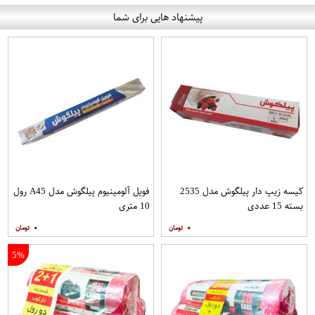
پیشنهاد هایی برای شما
کیسه زیپ دار پیلگوش مدل 2535
فویل آلومینیوم پیلگوش مدل A45 رول
بسته 15 عددی
10 متری
۰
۰
5%