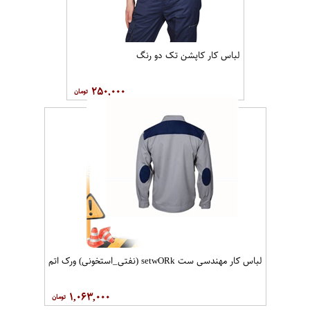
لباس کار کاپشن تک دو رنگ
۲۵۰,۰۰۰
لباس کار مهندسی ست setwO​Rk (نفتی_استخونی) ورک اتم
۱,۰۶۳,۰۰۰