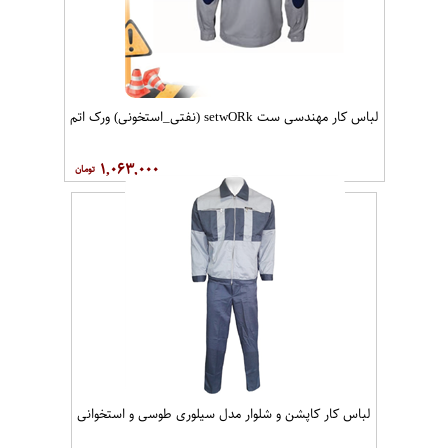
لباس کار مهندسی ست setwO​Rk (نفتی_استخونی) ورک اتم
۱,۰۶۳,۰۰۰
لباس کار کاپشن و شلوار مدل سيلوری طوسی و استخوانی