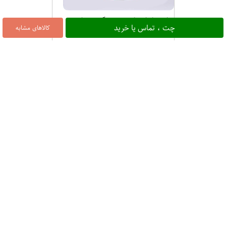
ماست کرفس کوهی 250 گرمی زرناب
چت ، تماس یا خرید
کالاهای مشابه
۳۱,۰۰۰
پرو ماست موسیر دار 400 گرمی کاله
۷۰,۰۰۰
ماست وموسیر چکیده 450 گرمی
ماجان ماست کودک 400 گرمی