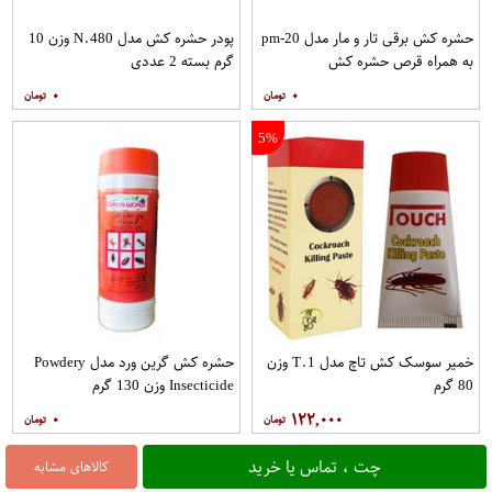
حشره کش برقی تار و مار مدل pm-20
پودر حشره کش مدل N.480 وزن 10
به همراه قرص حشره کش
گرم بسته 2 عددی
۰
۰
5%
خمیر سوسک کش تاچ مدل T.1 وزن
حشره کش گرین ورد مدل Powdery
80 گرم
Insecticide وزن 130 گرم
۰
۱۲۲,۰۰۰
چت ، تماس یا خرید
کالاهای مشابه