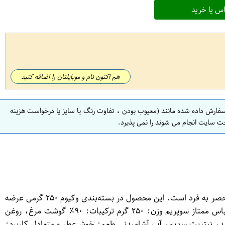
س یا خرید
هم اکنون نام و موبایلتان را اضافه کنید
سفارش داده شده مانند (معیوب بودن ، تفاوت رنگ یا سایز یا درخواست هزینه
ت سایت انجام می شوند را نمی پذیرد.
کالباس ممتاز سوپریم ۹۰ درصد ۲۵۰ گرم تانیس یک محصول پروتئینی با کیفیت بالا است که از ۹۰٪ گوشت مرغ تهیه شده و دارای طعم منحصر به فرد است. این محصول در بسته‌بندی وکیوم ۲۵۰ گرمی عرضه
می‌شود و به دلیل ترکیبات خاص خود، گزینه‌ای عالی برای تهیه ساندویچ‌ها، فینگرفود و غذاهای گرم است. ویژگی‌های محصول: نوع: کالباس ممتاز سوپریم وزن: ۲۵۰ گرم ترکیبات: ۹۰٪ گوشت مرغ، روغن
د، نیتریت سدیم، آب آشامیدنی طعم: خوش‌عطر و متعادل کاربرد: