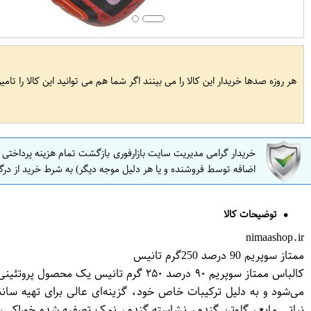
هر روزه صدها خریدار این کالا را می بینند اگر شما هم می توانید این کالا را تام
خریدار گرامی مدیریت سایت بازارفوری بازگشت تمام هزینه پرداختی
اضافه توسط فروشنده و یا هر دلیل موجه دیگر) به شرط خرید از درگ
توضیحات کالا
nimaashop.ir
ممتاز سوپریم 90 درصد 250گرم تانیس
نباتی مایع، گلوتن گندم، نشاسته گندم، نمک تصفیه شده خوراکی،