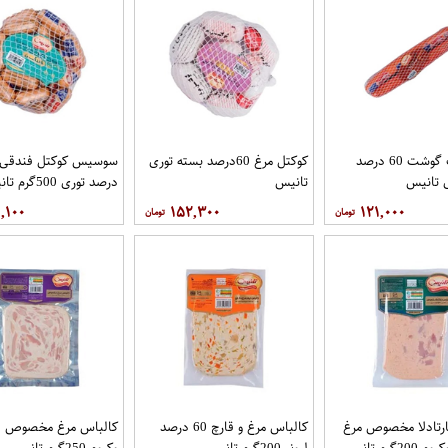
هات داگ گوشت 60 درصد
کوکتل مرغ 60درصد بسته توری
 تانیس
تانیس
درصد توری 500گرم تانیس
,۱۰۰
۱۵۲,۳۰۰
۱۲۱,۰۰۰
رتادلا مخصوص مرغ
کالباس مرغ و قارچ 60 درصد
لیونر 200گرم تانیس
وکیوم 250گرم تانیس