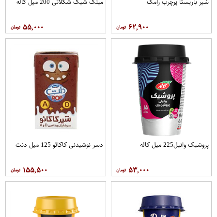
شیر باریستا پرچرب رامک
میلک شیک شکلاتی 200 میل کاله
۵۵,۰۰۰
۶۲,۹۰۰
پروشیک وانیل225 میل کاله
دسر نوشیدنی کاکائو 125 میل دنت
۱۵۵,۵۰۰
۵۳,۰۰۰