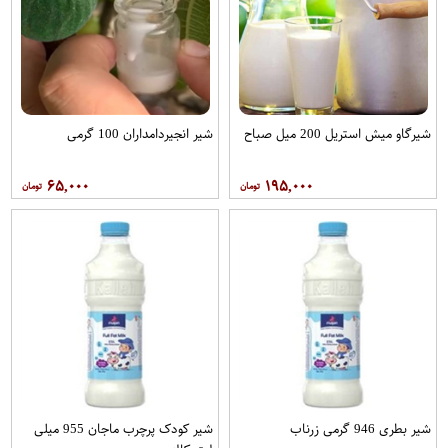
شیرگاو میش استریل 200 میل صباح
شیر انجیردامداران 100 گرمی
۶۵,۰۰۰
۱۹۵,۰۰۰
شیر بطری 946 گرمی زرناب
شیر کودک پرچرب ماجان 955 میلی