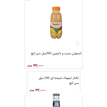
اسموتی سیب و دارچین 300میل سن ایچ
۴۳,۰۰۰
نکتار لیموناد شیشه ای 200 میل
سن ایچ
۳۲,۰۰۰