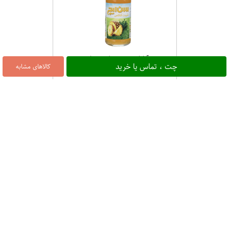
نوشیدنی آناناس 600 میل سن ایچ
چت ، تماس یا خرید
کالاهای مشابه
۱۶۰,۰۰۰
33%
نوشیدنی پاپ بال حبابی انگور 320 میل رکسوس