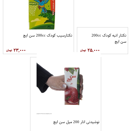
نکتار انبه کودک 200cc
نکتارسیب کودک 200cc سن ايچ
سن ايچ
۲۳,۰۰۰
۲۵,۰۰۰
نوشیدنی انار 200 میل سن ایچ