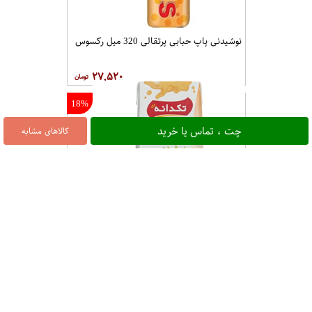
نوشیدنی پاپ حبابی پرتقالی 320 میل رکسوس
۲۷,۵۲۰
18%
چت ، تماس یا خرید
کالاهای مشابه
نکتارچند میوه حجم 200 میلی لیتر تکدانه
۲۳,۰۰۰