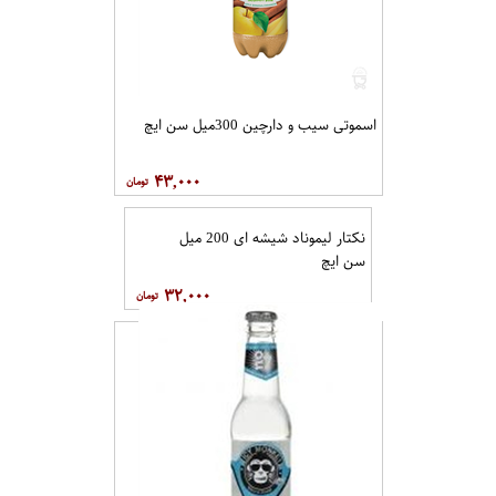
اسموتی سیب و دارچین 300میل سن ایچ
۴۳,۰۰۰
نکتار لیموناد شیشه ای 200 میل
سن ایچ
۳۲,۰۰۰