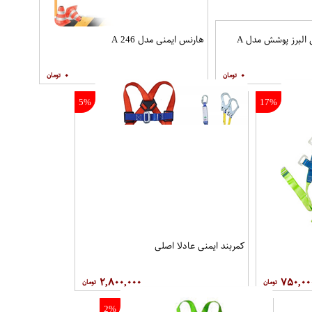
هارنس ایمنی البرز پوشش مدل A
هارنس ایمنی مدل A 246
۰
۰
5%
17%
کمربند ایمنی عادلا اصلی
۲,۸۰۰,۰۰۰
۷۵۰,۰۰
2%