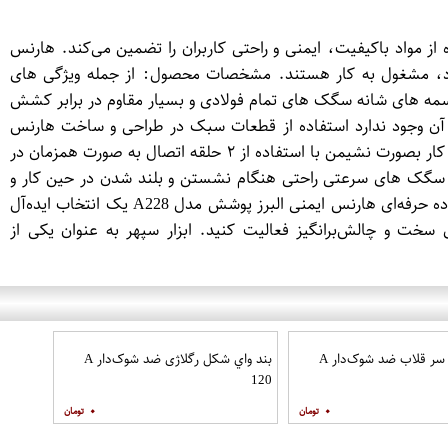
یک و استفاده از مواد باکیفیت، ایمنی و راحتی کاربران را تضمین می‌کند. هارنس
ع دارد، مشغول به کار هستند. مشخصات محصول: از جمله ویژگی های
نه توسط تسمه های شانه سگک های تمام فولادی و بسیار مقاوم در برابر کشش
شدن آن وجود ندارد استفاده از قطعات سبک در طراحی و ساخت هارنس
استفاده از دو حلقه جلو همزمان جهت نشیمن هنگام کار هارنس مناسب جهت جلوگیری از سقوط دارای 3 حلقه اتصال فولادی مقاوم امکان کار بصورت نشیمن با استفاده از ۲ حلقه اتصال به صورت همزمان در
 و سگک های سرعتی راحتی هنگام نشستن و بلند شدن در حین کار و
حتی لحظات استراحت استانداردها: – مطابق با استانداردهای ایمنی بین‌المللی EN و CE اروپا – دارای گواهینامه تضمین کیفیت برای استفاده حرفه‌ای هارنس ایمنی البرز پوشش مدل A228 یک انتخاب ایده‌آل
 سخت و چالش‌برانگیز فعالیت کنید. ابزار سپهر به عنوان یکی از
بند طناب دو سر قلاب ضد شوک‌دار A
بند واي شكل رگلاژی ضد شوک‌دار A
120
۰
۰