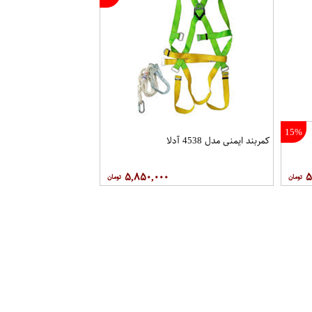
15%
کمربند ایمنی مدل 4538 آدلا
۵,۸۵۰,۰۰۰
۵