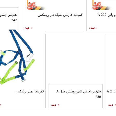
ي A 222
کمربند هارنس شوک دار پرومکس
242
۰
۰
هارنس ایمنی البرز پوشش مدل A
کمربند ایمنی ولتکس
230
۰
۰