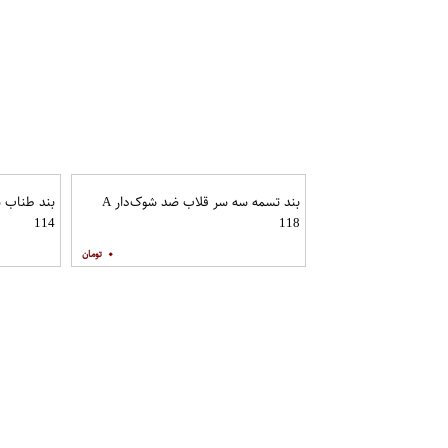
بند تسمه سه سر قلاب ضد شوک‌دار A
114
118
۰