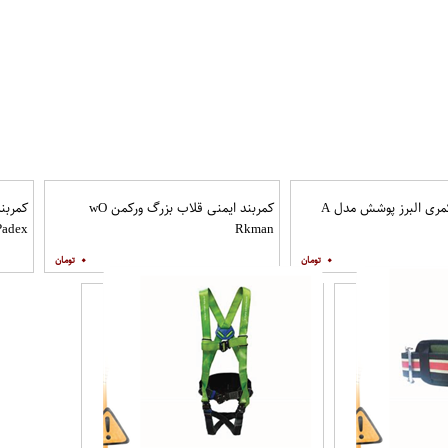
کمربند کمری البرز پوشش مدل A
کمربند ایمنی قلاب بزرگ ورکمن wO​
کمربن
Padex
Rkman
۰
۰