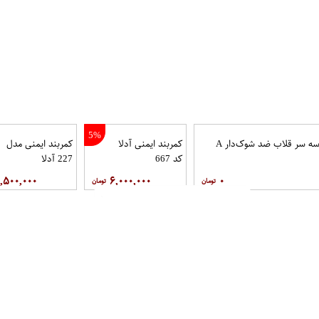
5%
بند طناب سه سر قلاب ضد شوک‌دار A
کمربند ایمنی آدلا
کمربند ایمنی مدل
کد 667
227 آدلا
,۵۰۰,۰۰۰
۶,۰۰۰,۰۰۰
۰
19%