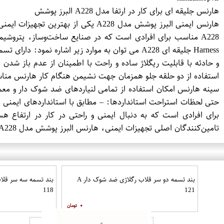
هارنس جلیقه ای برای کار در ارتفا مدل A228 البرز پوشش
هارنس ایمنی البرز پوشش مدل A228 ی
A228 مناسب برای افرادی است که در صنایع ساخت‌وساز، پتروش
Harness جلیقه ای A228 می توان به موارد زیر اش
و حادثه با قابلیت ریگلاژ ساده و راحت با اطمینان از عدم باز شد
سینه هارنس امکان استفاده از تمامی لنیاردهای ضد شوک دار و مع
برای افرادی است که به دنبال ایمنی و راحتی در کار در ارتفاع ه
تامین‌کنندگان اصلی تجهیزات ایمنی، هارنس البرز پوشش مدل A228 را با ضمانت کیفیت ارائه می‌دهد.
بند تسمه دو سر قلاب رگلاژی ضد شوک دار A
118
121
۰