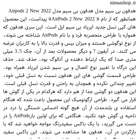
nimaashop.ir
هدفون بی سیم مدل هدفون بی سیم مدل Airpods 2 New 2022
همانطور که از نام « AirPods 2 New 2022» پیداست، این محصول
های کپی نسل جدید ایرپاد بی سیم اپل است. این سری هدفون که
همواره با طراحی منحصربه فرد و با نام AirPods شناخته می شوند،
از نوع توگوشی هستند و میزان بیس و قدرت بالا را به کاربران عرضه
می کنند. در آیفون 7 و دیگر محصولات بعد از آن، جک 3.5 میلی
متری صدا که یک ارتباط دهنده ی آنالوگ بود، حذف شد. حذف
این درگاه با تغییر نوع اتصال و بی سیم شدن ایرپاد همراه بود.
طراحی قسمت گوشی های این هدفون نسبت به نسل قبلی خود،
تغییر چندانی نکرده و همچنان به راحتی و قدرت نسل قبلی است.
این هدفون دو گوشی جدا از هم دارد که هرکدام در یکی از گوش ها
قرار می گیرد. طراحی ارگونومیک این محصول باعث شده که هنگام
استفاده ی بلندمدت از آن هیچ گونه احساس خستگی یا درد در
ناحیه ی گوش خود نکنید. هنگامی که برای اولین بارAirPods را در
دست می گیرید، با یک باکس سفیدرنگ مواجه خواهید شد که با
بازکردن درِ آن، هدفون ها مشاهده می شوند. این باکس سفید