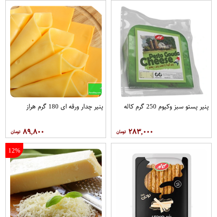
پنیر پستو سبز وکیوم 250 گرم کاله
پنیر چدار ورقه ای 180 گرم هراز
۸۹,۸۰۰
۲۸۳,۰۰۰
12%