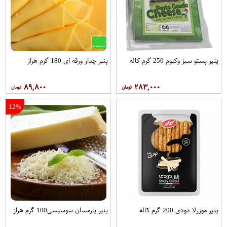
پنیر پستو سبز وکیوم 250 گرم کاله
پنیر چدار ورقه ای 180 گرم هراز
۸۹,۸۰۰
۲۸۳,۰۰۰
12%
پنیر موزرلا دودی 200 گرم کاله
پنیر پارمسان سوسیسی100 گرم هراز