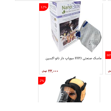
12%
60
ماسک صنعتی FFP3 سوپاپ دار نانو اکسين
۲۲,۰۰۰
2%