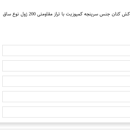
جنس رویه چرم طبیعی گاوی سافتی با ضخامت استاندارد زیره تزریق مستقیم پلی یورتان (PU) محصول کمپانی Coim ایتالیا کفی طبی با روکش کتان جنس سرپنجه کمپوزیت با تراز مقاومتی 200 ژول نوع ساق