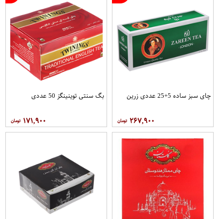
چای سبز ساده 5+25 عددی زرین
بگ سنتی توینینگز 50 عددی
۱۷۱,۹۰۰
۲۶۷,۹۰۰