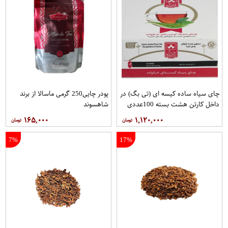
چای سیاه ساده کیسه ای (تی بگ) در
پودر چایی250 گرمی ماسالا از برند
داخل کارتن هشت بسته 100عددی
شاهسوند
برند دبش
۱۶۵,۰۰۰
۱,۱۲۰,۰۰۰
7%
17%